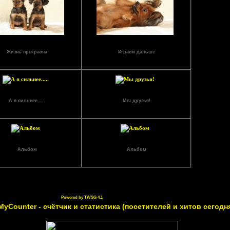
Жизнь прекрасна
Играем дальше
Просмотров: 11078
Просмотров: 12401
А я сильнее.....
Мы друзья!
Просмотров: 11864
Просмотров: 11304
Альбом
Альбом
Просмотров: 12007
Просмотров: 11354
Powered by TWSG 4.1