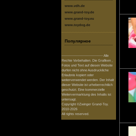
www.vdh.de
www.grand-toy.de
www.grand-toy.eu
www.toydog.de
Популярное
---------------------------------- Alle
Rechte Vorbehalten. Die Grafiken ,
Fotos und Text auf diesen Website
durfen nicht ohne Ausdruckliche
Erlaubnis kopiert oder
weiterverwendet werden. Der Inhalt
dieser Website ist urheberrechtlich
geschutzt. Eine kommerzielle
Weitervermarktung des Inhalts ist
untersagt.
Copyright ©Zwinger Grand-Toy.
2010-2026
All rights reserved.