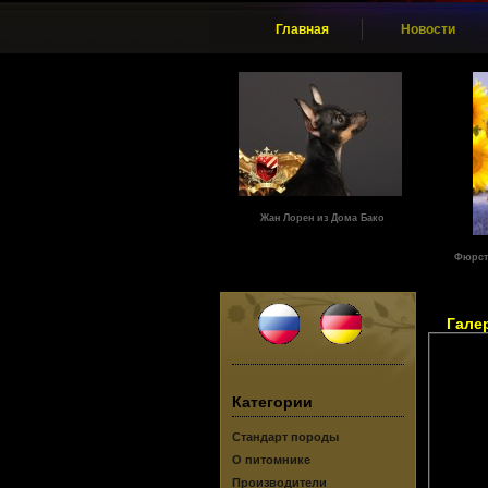
Главная
Новости
Жан Лорен из Дома Бако
Фюрст
Гале
Категории
Стандарт породы
О питомнике
Производители