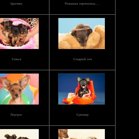
Цветник
Ромашки спрятались.....
Просмотров: 11657
Просмотров: 11332
Семья
Сладкий сон
Просмотров: 11468
Просмотров: 12382
Портрет
Сувенир
Просмотров: 11549
Просмотров: 12750