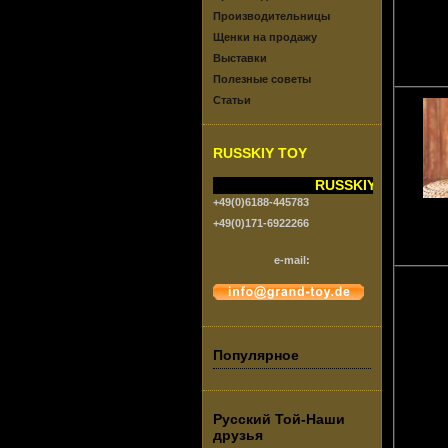
Производительницы
Щенки на продажу
Выставки
Полезные советы
Статьи
RUSSKIY TOY
RUSSKIY TOY vom G
+49(0)6188-445783
+49(0)171-6922266
e-mail:
Популярное
Русский Той-Наши
друзья