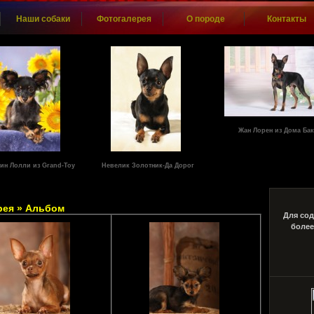
Наши собаки
Фотогалерея
О породе
Контакты
Жан Лорен из Дома Ба
ин Лолли из Grand-Toy
Невелик Золотник-Да Дорог
рея
»
Альбом
Для сод
более