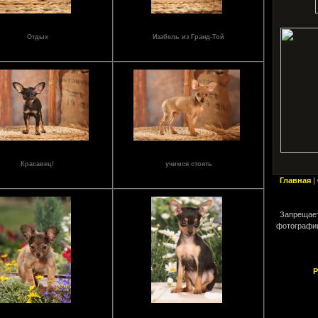
Отдых
Изабель из Гранд-Той
Просмотров: 10779
Просмотров: 11409
rand-Toy.FCI/VDH
Красавец!
учимся стоять
Просмотров: 11102
Просмотров: 12252
Главная
|
Запрещает
фотографии
Р