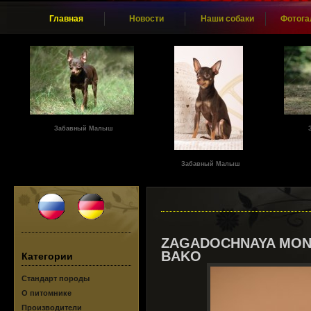
Главная
Новости
Наши собаки
Фотога
Забавный Малыш
Забавный Малыш
ZAGADOCHNAYA MON
BAKO
Категории
Стандарт породы
О питомнике
Производители