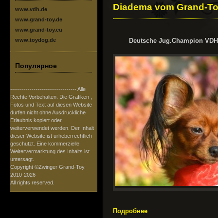
Diadema vom Grand-T
www.vdh.de
www.grand-toy.de
www.grand-toy.eu
www.toydog.de
Deutsche Jug.Champion VD
Популярное
---------------------------------- Alle
Rechte Vorbehalten. Die Grafiken ,
Fotos und Text auf diesen Website
durfen nicht ohne Ausdruckliche
Erlaubnis kopiert oder
weiterverwendet werden. Der Inhalt
dieser Website ist urheberrechtlich
geschutzt. Eine kommerzielle
Weitervermarktung des Inhalts ist
untersagt.
Copyright ©Zwinger Grand-Toy.
2010-2026
All rights reserved.
Подробнее