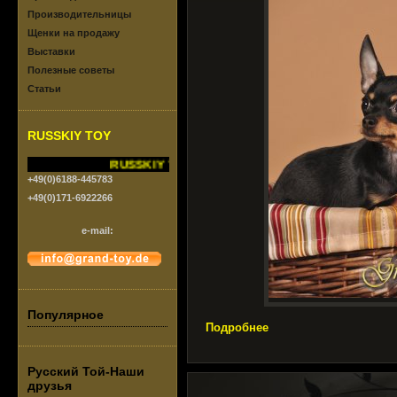
Производительницы
Щенки на продажу
Выставки
Полезные советы
Статьи
RUSSKIY TOY
RUSSKIY TOY vom Grand-Toy.FCI/VDH
+49(0)6188-445783
+49(0)171-6922266
e-mail:
Популярное
Подробнее
Русский Той-Наши
друзья