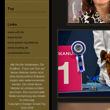
Top
Links
www.vdh.de
www.fci.be
www.grand-toy.tilda.ws
www.toydog.de
eurobreeder.com
Alle Rechte Vorbehalten. Die
Grafiken , Fotos und Text auf
diesen Website durfen nicht
ohne Ausdruckliche Erlaubnis
kopiert oder weiterverwendet
werden. Der Inhalt dieser
Website ist urheberrechtlich
geschutzt. Eine kommerzielle
Weitervermarktung des Inhalts
ist untersagt.
Copyright ©Zwinger Grand-Toy.
2010-2026