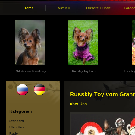
Home
Aktuell
Unsere Hunde
Fotoga
Miledi vom Grand-Toy
Russkiy Toy Lada
Russkiy
Russkiy Toy vom Gran
uber Uns
Kategorien
Standard
Uber Uns
Rude