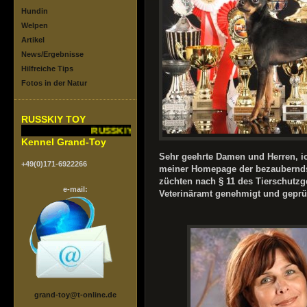
Hundin
Welpen
Artikel
News/Ergebnisse
Hilfreiche Tips
Fotos in der Natur
RUSSKIY TOY
RUSSKIY TOY vom Grand-Toy.FCI/VDH
Kennel Grand-Toy
Sehr geehrte Damen und Herren, ic
+49(0)171-6922266
meiner Homepage der bezaubernds
züchten nach § 11 des Tierschutz
e-mail:
Veterinäramt genehmigt und geprüf
grand-toy@t-online.de