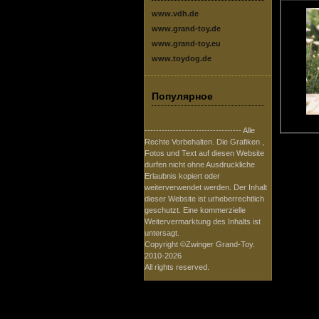
www.vdh.de
www.grand-toy.de
www.grand-toy.eu
www.toydog.de
Популярное
---------------------------------- Alle
Rechte Vorbehalten. Die Grafiken ,
Fotos und Text auf diesen Website
durfen nicht ohne Ausdruckliche
Erlaubnis kopiert oder
weiterverwendet werden. Der Inhalt
dieser Website ist urheberrechtlich
geschutzt. Eine kommerzielle
Weitervermarktung des Inhalts ist
untersagt.
Copyright ©Zwinger Grand-Toy.
2010-2026
All rights reserved.