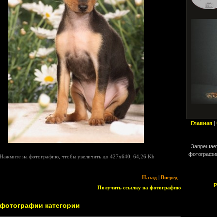
rand-Toy.FCI/VDH
Главная
|
Запрещает
фотографии
Нажмите на фотографию, чтобы увеличить до 427x640, 64,26 Kb
Назад
|
Вперёд
Р
Получить ссылку на фотографию
 фотографии категории