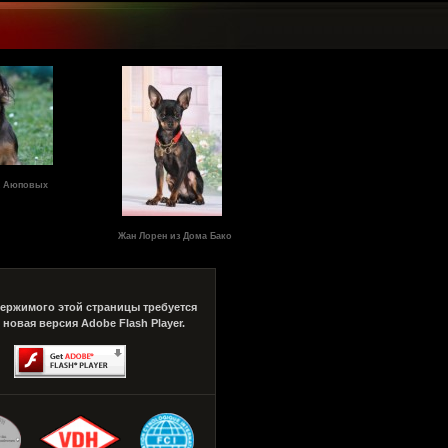
а Аюповых
Жан Лорен из Дома Бако
ержимого этой страницы требуется
 новая версия Adobe Flash Player.