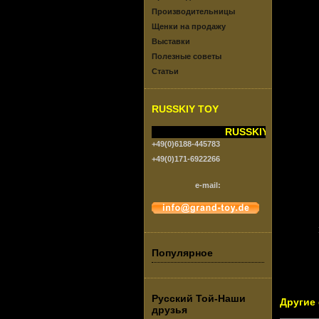
Производительницы
Щенки на продажу
Выставки
Полезные советы
Статьи
RUSSKIY TOY
RUSSKIY TOY vom G
+49(0)6188-445783
+49(0)171-6922266
e-mail:
Популярное
Русский Той-Наши
Другие
друзья