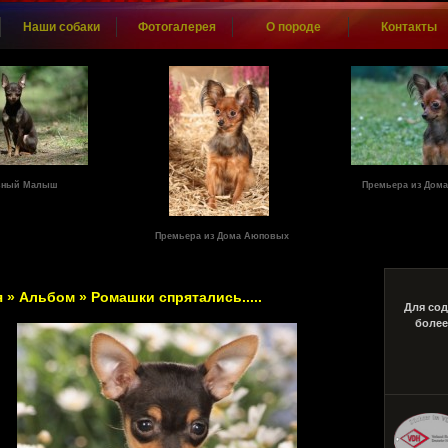
Наши собаки
Фотогалерея
О породе
Контакты
вный Малыш
Премьера из Дом
Премьера из Дома Аюповых
я
»
Альбом
» Ромашки спрятались.....
Для сод
более