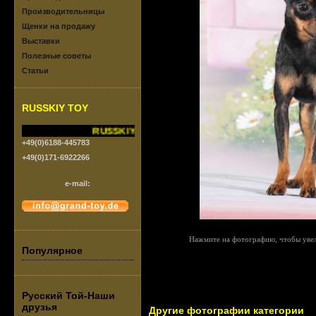
Производительницы
Щенки на продажу
Выставки
Полезные советы
Статьи
RUSSKIY TOY
RUSSKIY TOY vom Grand-Toy.FCI/VDH
+49(0)6188-445783
+49(0)171-6922266
e-mail:
Нажмите на фотографию, чтобы увел
Популярное
Русский Той-Наши
друзья
Другие фотографии категории