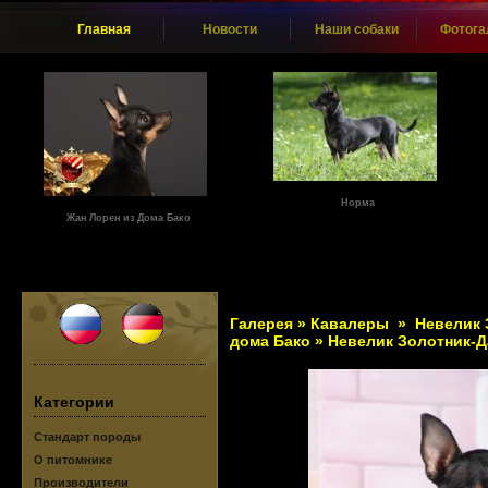
Главная
Новости
Наши собаки
Фотога
Норма
Жан Лорен из Дома Бако
Галерея
»
Кавалеры
»
Невелик 
дома Бако
» Невелик Золотник-Д
Категории
Стандарт породы
О питомнике
Производители