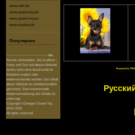
www.vdh.de
www.grand-toy.de
www.grand-toy.eu
www.toydog.de
Популярное
---------------------------------- Alle
Rechte Vorbehalten. Die Grafiken ,
Fotos und Text auf diesen Website
Powered by TWS
durfen nicht ohne Ausdruckliche
Erlaubnis kopiert oder
weiterverwendet werden. Der Inhalt
dieser Website ist urheberrechtlich
Русски
geschutzt. Eine kommerzielle
Weitervermarktung des Inhalts ist
untersagt.
Copyright ©Zwinger Grand-Toy.
2010-2026
All rights reserved.