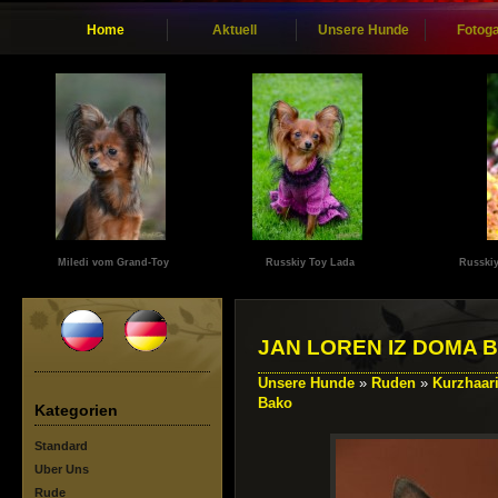
Home
Aktuell
Unsere Hunde
Fotoga
Miledi vom Grand-Toy
Russkiy Toy Lada
Russkiy
JAN LOREN IZ DOMA 
Unsere Hunde
»
Ruden
»
Kurzhaar
Bako
Kategorien
Standard
Uber Uns
Rude