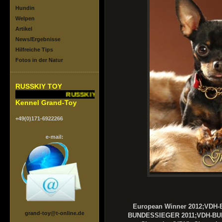
Hundin
Welpen
Artikel
News/Ergebnisse
Hilfreiche Tips
Fotos in der Natur
RUSSKIY TOY
RUSSKIY TOY vom Grand-Toy.FCI/VDH
Kennel Grand-Toy
+49(0)171-6922266
e-mail:
European Winner 2012;VDH
grand-toy@t-online.de
BUNDESSIEGER 2011;VDH-BU