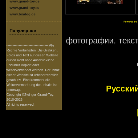
www.grand-toy.de
www.grand-toy.eu
www.toydog.de
Powered by 
Популярное
фотографии, текс
---------------------------------- Alle
Rechte Vorbehalten. Die Grafiken ,
Fotos und Text auf diesen Website
durfen nicht ohne Ausdruckliche
Erlaubnis kopiert oder
weiterverwendet werden. Der Inhalt
dieser Website ist urheberrechtlich
geschutzt. Eine kommerzielle
Weitervermarktung des Inhalts ist
Русски
untersagt.
Copyright ©Zwinger Grand-Toy.
2010-2026
All rights reserved.