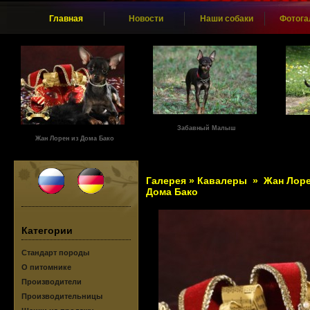
Главная
Новости
Наши собаки
Фотога
Забавный Малыш
Жан Лорен из Дома Бако
Галерея
»
Кавалеры
»
Жан Лоре
Дома Бако
Категории
Стандарт породы
О питомнике
Производители
Производительницы