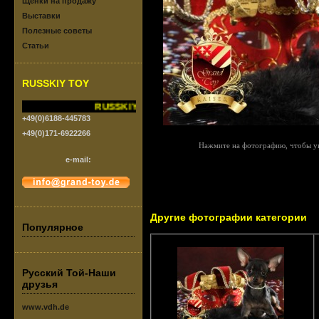
Щенки на продажу
Выставки
Полезные советы
Статьи
RUSSKIY TOY
RUSSKIY TOY vom Grand-Toy.FCI/VDH
+49(0)6188-445783
+49(0)171-6922266
Нажмите на фотографию, чтобы ув
e-mail:
Другие фотографии категории
Популярное
Русский Той-Наши
друзья
www.vdh.de