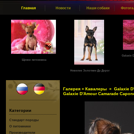
Главная
Новости
Наши собаки
Фотога
Galaxie
Щенки питомника
Невелик Золотник-Да Дорог
Галерея
»
Кавалеры
»
Galaxie 
Galaxie D'Amour Camarade Capon
Категории
Стандарт породы
О питомнике
Производители