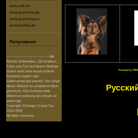
www.vdh.de
www.grand-toy.de
www.grand-toy.eu
www.toydog.de
Популярное
---------------------------------- Alle
Rechte Vorbehalten. Die Grafiken ,
Fotos und Text auf diesen Website
Powered by TWS
durfen nicht ohne Ausdruckliche
Erlaubnis kopiert oder
weiterverwendet werden. Der Inhalt
Русски
dieser Website ist urheberrechtlich
geschutzt. Eine kommerzielle
Weitervermarktung des Inhalts ist
untersagt.
Copyright ©Zwinger Grand-Toy.
2010-2026
All rights reserved.