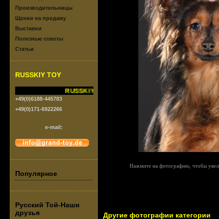
Производительницы
Щенки на продажу
Выставки
Полезные советы
Статьи
RUSSKIY TOY
RUSSKIY TOY vom Grand-Toy.FCI/VDH
+49(0)6188-445783
+49(0)171-6922266
e-mail:
Нажмите на фотографию, чтобы увел
Популярное
Русский Той-Наши
друзья
Другие фотографии категории