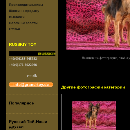
Производительницы
Щенки на продажу
Выставки
Полезные советы
Статьи
RUSSKIY TOY
RUSSKIY TOY vom Grand-Toy.FCI/VDH
Нажмите на фотографию, чтобы у
+49(0)6188-445783
+49(0)171-6922266
e-mail:
Другие фотографии категории
Популярное
Русский Той-Наши
друзья