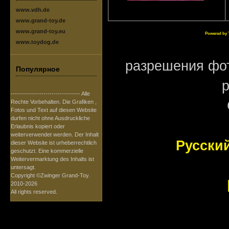
www.vdh.de
www.grand-toy.de
www.grand-toy.eu
Powered by 
www.toydog.de
разрешения фот
Популярное
---------------------------------- Alle
Rechte Vorbehalten. Die Grafiken ,
Fotos und Text auf diesen Website
durfen nicht ohne Ausdruckliche
Erlaubnis kopiert oder
weiterverwendet werden. Der Inhalt
Русски
dieser Website ist urheberrechtlich
geschutzt. Eine kommerzielle
Weitervermarktung des Inhalts ist
untersagt.
Copyright ©Zwinger Grand-Toy.
2010-2026
All rights reserved.