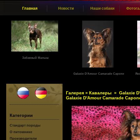
Главная
Новости
Наши собаки
Фотога
Забавный Малыш
Galaxie D'Amour Camarade Capone
Ях
Галерея
»
Кавалеры
»
Galaxie 
Galaxie D'Amour Camarade Capon
Категории
Стандарт породы
О питомнике
Производители